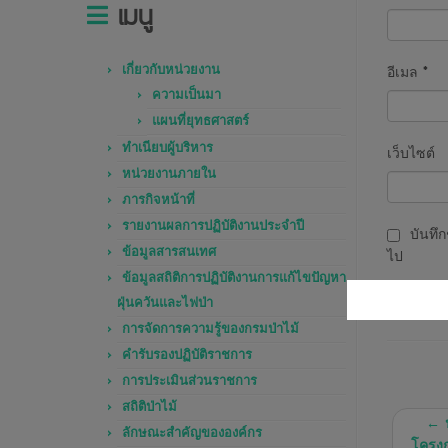
เมนู
เกี่ยวกับหน่วยงาน
อีเมล
*
ความเป็นมา
แผนที่ยุทธศาสตร์
ทำเนียบผู้บริหาร
เว็บไซต์
หน่วยงานภายใน
ภารกิจหน้าที่
รายงานผลการปฏิบัติงานประจำปี
บันทึก
ข้อมูลสารสนเทศ
ไป
ข้อมูลสถิติการปฏิบัติงานการแก้ไขปัญหา
ฝุ่นควันและไฟป่า
การจัดการความรู้ของกรมป่าไม้
คำรับรองปฏิบัติราชการ
การประเมินส่วนราชการ
สถิติป่าไม้
←
ป
ลักษณะสำคัญขององค์กร
โครงก