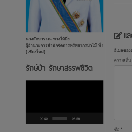
แส
นางลักษวรรณ พวงไม้มิ่ง
ผู้อำนวยการสำนักจัดการทรัพยากรป่าไม้ ที่ 1
อีเมลของค
(เชียงใหม่)
ความเห็
รักษ์ป่า รักษาสรรพชีวิต
ตัว
เล่น
ไฟล์
วิดีโอ
00:00
03:59
ชื่อ
*