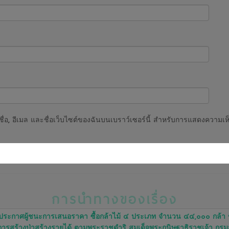
ชื่อ, อีเมล และชื่อเว็บไซต์ของฉันบนเบราว์เซอร์นี้ สำหรับการแสดงความเห็
การนำทางของเรื่อง
ระกาศผู้ชนะการเสนอราคา ซื้อกล้าไม้ ๔ ประเภท จำนวน ๔๔,๐๐๐ กล้า
ารสร้างป่าสร้างรายได้ ตามพระราชดำริ สมเด็จพระกนิษฐาธิราชเจ้า กรม