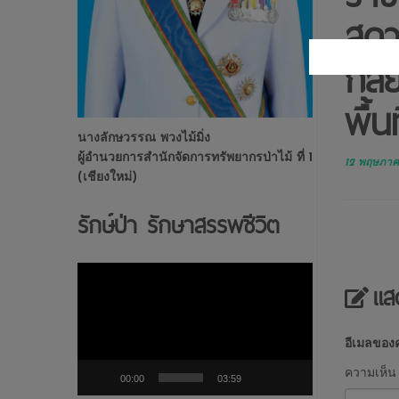
สุด
กัล
พื้
นางลักษวรรณ พวงไม้มิ่ง
ผู้อำนวยการสำนักจัดการทรัพยากรป่าไม้ ที่ 1
12 พฤษภา
(เชียงใหม่)
รักษ์ป่า รักษาสรรพชีวิต
ตัว
แส
เล่น
ไฟล์
วิดีโอ
อีเมลของค
ความเห็
00:00
03:59