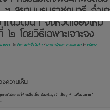
า ฯ สยามบรมราชกุมารี อำเ
ยาณิวัฒนา จังหวัดเชียงใหม่
นที่ ๒ โดยวิธีเฉพาะเจาะจง
คม 2026
ใน
ประกาศจัดซื้อจัดจ้าง
/
ประกาศผู้ชนะการเสนอราคา
by
adminir
ดงความเห็น
ุณจะไม่แสดงให้คนอื่นเห็น
ช่องข้อมูลจำเป็นถูกทำเครื่องหมาย
*
น
*