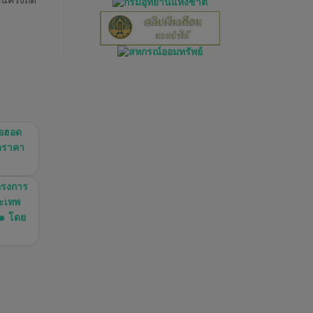
นครั้งถัด
ภอฮอด
วดราคา
ครงการ
ระเทพ
 ๑ โดย