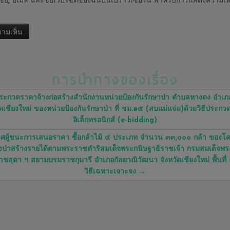
ชื่อ, อีเมล และชื่อเว็บไซต์ของฉันบนเบราว์เซอร์นี้ สำหรับการแสดงความเห็
การนำทางของเรื่อง
ะกวดราคาจ้างก่อสร้างสำนักงานหน่วยป้องกันรักษาป่า ตำบลหางดง อำเ
ัดเชียงใหม่ ของหน่วยป้องกันรักษาป่า ที่ ชม.๑๕ (สบแม่แจ่ม)ด้วยวิธีประก
อิเล็กทรอนิกส์ (e-bidding)
ศผู้ชนะการเสนอราคา ซื้อกล้าไม้ ๔ ประเภท จำนวน ๓๓,๐๐๐ กล้า ของโ
งป่าสร้างรายได้ตามพระราชดำริสมเด็จพระกนิษฐาธิราชเจ้า กรมสมเด็จพ
าชสุดา ฯ สยามบรมราชกุมารี อำเภอกัลยาณิวัฒนา จังหวัดเชียงใหม่ พื้นที่
วิธีเฉพาะเจาะจง
→