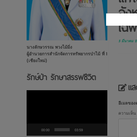
จัง
เฉพ
5 มีนาคม 
นางลักษวรรณ พวงไม้มิ่ง
ผู้อำนวยการสำนักจัดการทรัพยากรป่าไม้ ที่ 1
(เชียงใหม่)
รักษ์ป่า รักษาสรรพชีวิต
แส
ตัว
เล่น
อีเมลของค
ไฟล์
วิดีโอ
ความเห็
00:00
03:59