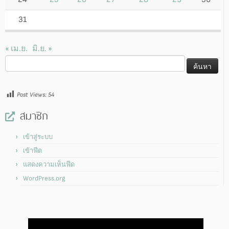
31
« เม.ย.
มิ.ย. »
ค้นหา
สำหรับ:
Post Views:
54
สมาชิก
เข้าสู่ระบบ
เข้าฟีด
แสดงความเห็นฟีด
WordPress.org