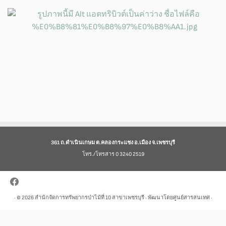
361 ถ.ดำเนินเกษม ต.คลองกระแชง อ.เมือง จ.เพชรบุรี
โทร./โทรสาร 0 3240 2519
· © 2026
สำนักจัดการทรัพยากรป่าไม้ที่ 10 สาขาเพชรบุรี
· พัฒนาโดยศูนย์สารสนเทศ ·