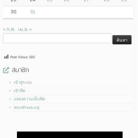
30
31
« ก.พ.
เม.ย. »
ค้นหา
สำหรับ:
Post Views:
190
สมาชิก
เข้าสู่ระบบ
เข้าฟีด
แสดงความเห็นฟีด
WordPress.org