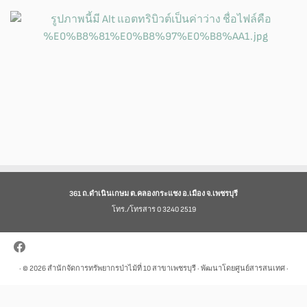
361 ถ.ดำเนินเกษม ต.คลองกระแชง อ.เมือง จ.เพชรบุรี
โทร./โทรสาร 0 3240 2519
· © 2026
สำนักจัดการทรัพยากรป่าไม้ที่ 10 สาขาเพชรบุรี
· พัฒนาโดยศูนย์สารสนเทศ ·