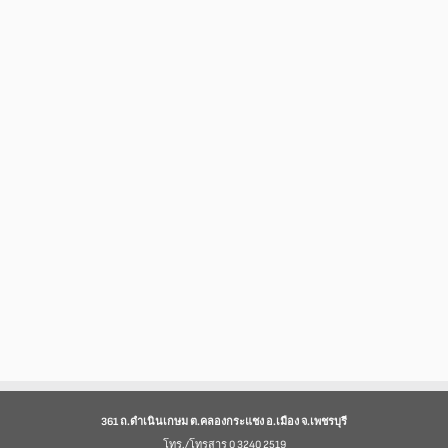
361 ถ.ดำเนินเกษม ต.คลองกระแชง อ.เมือง จ.เพชรบุรี
โทร./โทรสาร 0 3240 2519