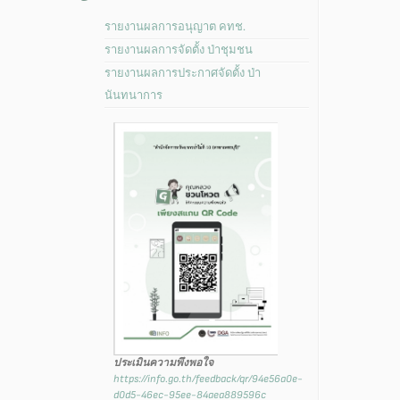
รายงานผลการอนุญาต คทช.
รายงานผลการจัดตั้ง ป่าชุมชน
รายงานผลการประกาศจัดตั้ง ป่า
นันทนาการ
ประเมินความพึงพอใจ
https://info.go.th/feedback/qr/94e56a0e-
d0d5-46ec-95ee-84aea889596c