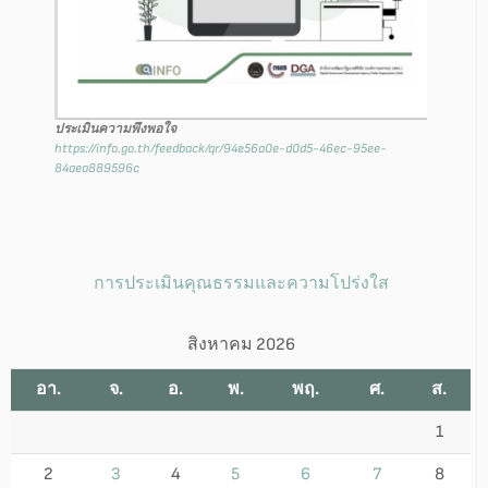
ประเมินความพึงพอใจ
https://info.go.th/feedback/qr/94e56a0e-d0d5-46ec-95ee-
84aea889596c
การประเมินคุณธรรมและความโปร่งใส
สิงหาคม 2026
อา.
จ.
อ.
พ.
พฤ.
ศ.
ส.
1
2
3
4
5
6
7
8