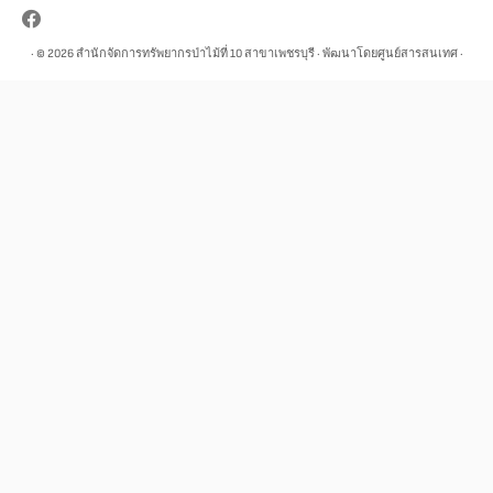
· © 2026
สำนักจัดการทรัพยากรป่าไม้ที่ 10 สาขาเพชรบุรี
· พัฒนาโดยศูนย์สารสนเทศ ·