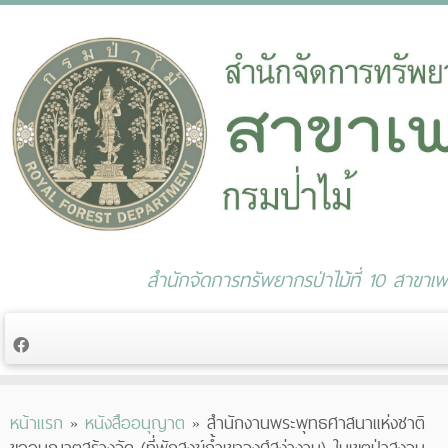
สำนักจัดการทรัพยากรป่าไม้ที่ 10 สาขาเพช
Skip
หน้าแรก
»
หนังสืออนุญาต
»
สำนักงานพระพุทธศาสนาแห่งชาติ
to
ขออนุญาตสร้างวัด (ที่พักสงฆ์ถ้ำเขาวงศ์สง่างาม) ในเขตป่าสงวน
content