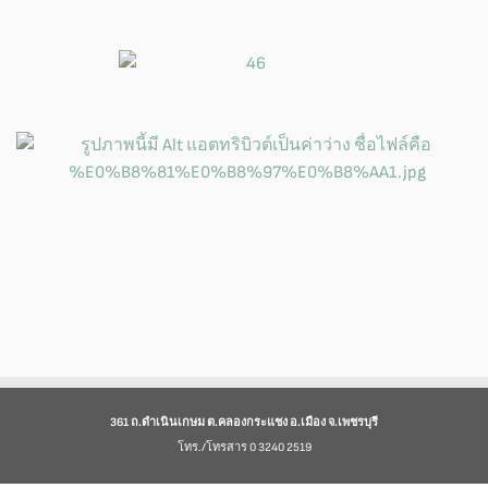
361 ถ.ดำเนินเกษม ต.คลองกระแชง อ.เมือง จ.เพชรบุรี
โทร./โทรสาร 0 3240 2519