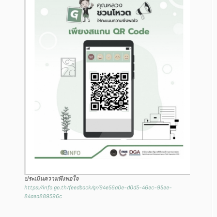
ประเมินความพึงพอใจ
https://info.go.th/feedback/qr/94e56a0e-d0d5-46ec-95ee-
84aea889596c