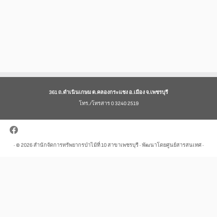
361 ถ.ดำเนินเกษม ต.คลองกระแชง อ.เมือง จ.เพชรบุรี
โทร./โทรสาร 0 3240 2519
· © 2026
สำนักจัดการทรัพยากรป่าไม้ที่ 10 สาขาเพชรบุรี
· พัฒนาโดยศูนย์สารสนเทศ ·