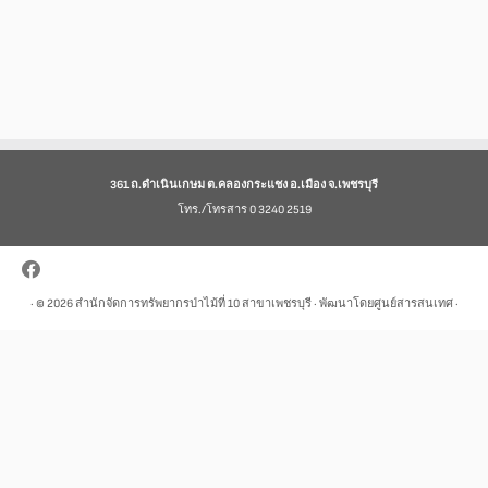
361 ถ.ดำเนินเกษม ต.คลองกระแชง อ.เมือง จ.เพชรบุรี
โทร./โทรสาร 0 3240 2519
· © 2026
สำนักจัดการทรัพยากรป่าไม้ที่ 10 สาขาเพชรบุรี
· พัฒนาโดยศูนย์สารสนเทศ ·