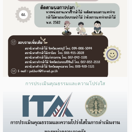
การประเมินคุณธรรมและความโปร่งใส