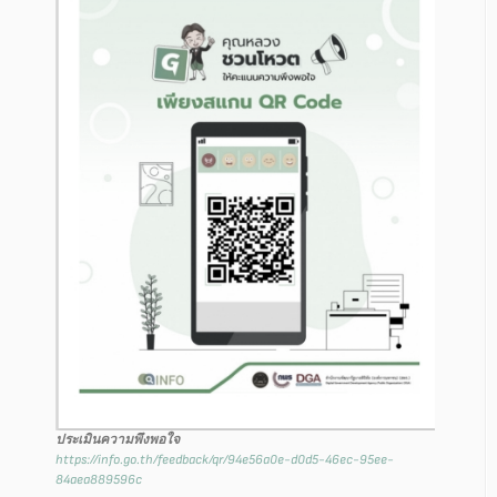
ประเมินความพึงพอใจ
https://info.go.th/feedback/qr/94e56a0e-d0d5-46ec-95ee-
84aea889596c