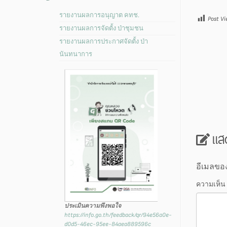
รายงานผลการอนุญาต คทช.
Post Vi
รายงานผลการจัดตั้ง ป่าชุมชน
รายงานผลการประกาศจัดตั้ง ป่า
นันทนาการ
แส
อีเมลขอ
ความเห็น
ประเมินความพึงพอใจ
https://info.go.th/feedback/qr/94e56a0e-
d0d5-46ec-95ee-84aea889596c