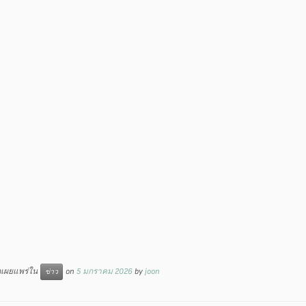
ูกเผยแพร่ใน
on
5 มกราคม 2026
by
joon
ข่าว