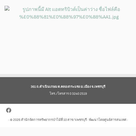
361 ถ.ดำเนินเกษม ต.คลองกระแชง อ.เมือง จ.เพชรบุรี
โทร./โทรสาร 0 3240 2519
· © 2026
สำนักจัดการทรัพยากรป่าไม้ที่ 10 สาขาเพชรบุรี
· พัฒนาโดยศูนย์สารสนเทศ ·