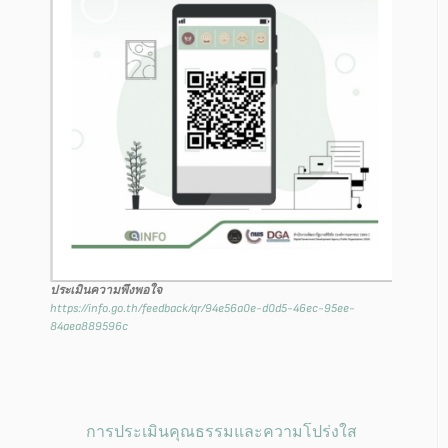
ประเมินความพึงพอใจ
https://info.go.th/feedback/qr/94e56a0e-d0d5-46ec-95ee-
84aea889596c
การประเมินคุณธรรมและความโปร่งใส