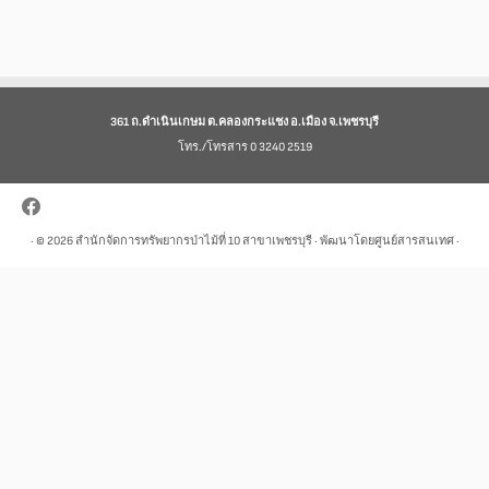
361 ถ.ดำเนินเกษม ต.คลองกระแชง อ.เมือง จ.เพชรบุรี
โทร./โทรสาร 0 3240 2519
· © 2026
สำนักจัดการทรัพยากรป่าไม้ที่ 10 สาขาเพชรบุรี
· พัฒนาโดยศูนย์สารสนเทศ ·