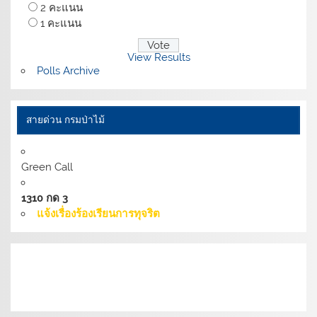
2 คะแนน
1 คะแนน
View Results
Polls Archive
สายด่วน กรมป่าไม้
Green Call
1310 กด 3
แจ้งเรื่องร้องเรียนการทุจริต
เงื่อนไขการให้บริการเว็บไซต์:
นโยบายการรักษามั่นคง
ปลอดภัยเว็บไซต์ |
นโยบายเว็บไซต์ของกรมป่าไม้ |
นโยบาย
การคุ้มครองข้อมูลส่วนบุคคล