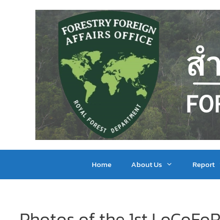
Home
About Us
Report
Photos of the 1st LoCoFo