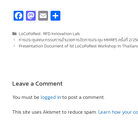
Fa
M
E
S
ce
as
m
h
b
to
ai
ar
LoCoFoRest : RFD Innovation Lab
การประชุมคณะกรรมการอำนวยการจัดการประชุม MMRF5 ครั้งที่ 2/25
o
d
l
e
Presentation Document of 1st LoCoFoRest Workshop in Thailan
o
o
k
n
Leave a Comment
You must be
logged in
to post a comment.
This site uses Akismet to reduce spam.
Learn how your c