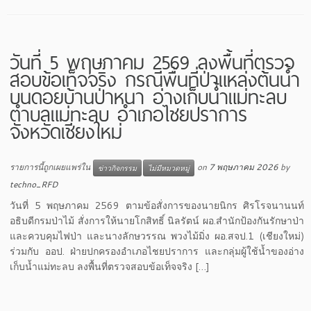
วันที่ 5 พฤษภาคม 2569 ลงพื้นที่ตรวจ
สอบข้อเท็จจริง กรณีพื้นที่ป่าแหล่งต้นน้ำ
บนดอยบ้านป่าหนา อ่างเก็บน้ำแม่ทะลบ
ตำบลแม่ทะลบ อำเภอไชยปราการ
จังหวัดเชียงใหม่
รายการนี้ถูกเผยแพร่ใน
on
7 พฤษภาคม 2026
by
ข่าวกิจกรรม
ไม่มีหมวดหมู่
techno_RFD
วันที่ 5 พฤษภาคม 2569 ตามข้อสั่งการของนายนิกร ศิรโรจนานนท์
อธิบดีกรมป่าไม้ สั่งการให้นายโกสิทธิ์ นิลรัตน์ ผอ.สำนักป้องกันรักษาป่า
และควบคุมไฟป่า และนางลักษวรรณ พวงไม้มิ่ง ผอ.สจป.1 (เชียงใหม่)
ร่วมกับ ออป. ฝ่ายปกครองอำเภอไชยปราการ และกลุ่มผู้ใช้น้ำของอ่าง
เก็บน้ำแม่ทะลบ ลงพื้นที่ตรวจสอบข้อเท็จจริง […]