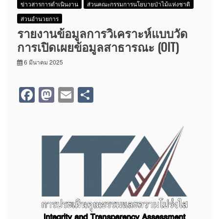
ข่าวสารการดำเนินงาน
ส่วนคณะกรรมการนโยบายป่าไม้แห่งชาติ
ส่วนอำนวยการ
รายงานข้อมูลการวิเคราะห์แบบวัด
การเปิดเผยข้อมูลสาธารณะ (OIT)
6 มีนาคม 2025
F
M
E
S
a
a
m
h
c
st
ail
ar
e
o
e
b
d
o
o
o
n
k