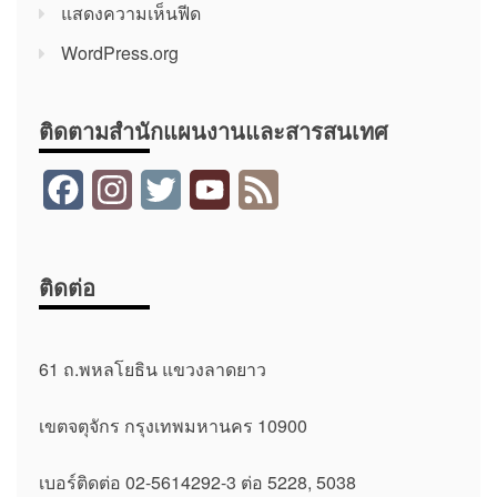
แสดงความเห็นฟีด
WordPress.org
ติดตามสำนักแผนงานและสารสนเทศ
F
I
T
Y
F
a
n
w
o
e
c
s
i
u
e
ติดต่อ
e
t
t
T
d
b
a
t
u
61 ถ.พหลโยธิน แขวงลาดยาว
o
g
e
b
เขตจตุจักร กรุงเทพมหานคร 10900
o
r
r
e
k
a
เบอร์ติดต่อ 02-5614292-3 ต่อ 5228, 5038