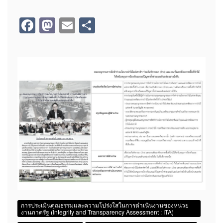
F
M
E
S
a
a
m
h
c
st
ail
ar
e
o
e
b
d
o
o
o
n
k
การประเมินคุณธรรมและความโปร่งใสในการดำเนินงานของหน่วย
งานภาครัฐ (Integrity and Transparency Assessment : ITA)