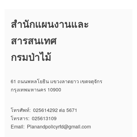
e
o
e
b
d
o
o
สำนักแผนงานและ
o
n
k
สารสนเทศ
กรมป่าไม้
61 ถนนพหลโยธิน แขวงลาดยาว เขตจตุจักร
กรุงเทพมหานคร 10900
โทรศัพท์: 025614292 ต่อ 5671
โทรสาร: 025613109
Email: Planandpolicyrfd@gmail.com