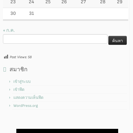
23
24
25
26
27
28
29
30
31
« ก.ค.
ค้นหา
สำหรับ:
Post Views:
58
สมาชิก
เข้าสู่ระบบ
เข้าฟีด
แสดงความเห็นฟีด
WordPress.org