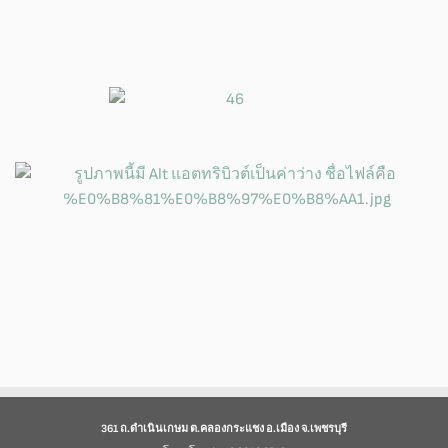
361 ถ.ดำเนินเกษม ต.คลองกระแชง อ.เมือง จ.เพชรบุรี