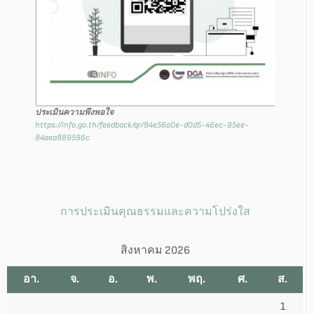
ประเมินความพึงพอใจ
https://info.go.th/feedback/qr/94e56a0e-d0d5-46ec-95ee-
84aea889596c
การประเมินคุณธรรมและความโปร่งใส
สิงหาคม 2026
อา.
จ.
อ.
พ.
พฤ.
ศ.
ส.
1