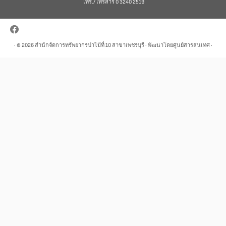
โทร./โทรสาร 0 3240 2519
· © 2026
สำนักจัดการทรัพยากรป่าไม้ที่ 10 สาขาเพชรบุรี
· พัฒนาโดยศูนย์สารสนเทศ ·