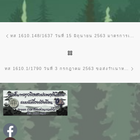
การนำทางของเรื่อง
Previous post
ทส 1610.148/1637 วันที่ 15 มิถุนายน 2563 มาตรการเร่งรัดติดตามการใช้จ่ายงบประมาณ ประจำปีงบประมาณ พ.ศ. 2563 กรมป่าไม้ ประจำเดือน พฤษภาคม 2563
BACK TO POST LIST
Ne
ทส 1610.1/1790 วันที่ 3 กรกฎาคม 2563 ขอส่งาำเนาหนังสือ