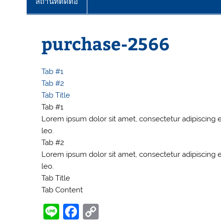
สถานที่ติดต่อ
purchase-2566
Tab #1
Tab #2
Tab Title
Tab #1
Lorem ipsum dolor sit amet, consectetur adipiscing eli
leo.
Tab #2
Lorem ipsum dolor sit amet, consectetur adipiscing eli
leo.
Tab Title
Tab Content
Li
F
C