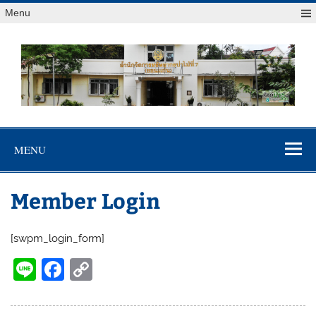
Menu
สจป.ที่ 7
Forest Resource Management Office No.7 (Khonkaen)
(ขอนแก่น)
MENU
Member Login
[swpm_login_form]
Li
F
C
n
a
o
e
c
p