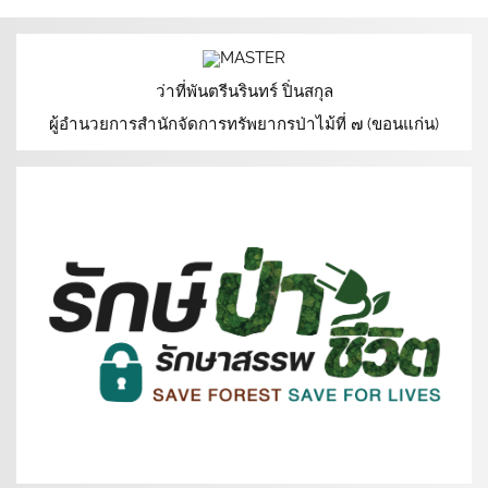
e
y
b
Li
o
n
ว่าที่พันตรีนรินทร์ ปิ่นสกุล
ผู้อำนวยการสำนักจัดการทรัพยากรป่าไม้ที่ ๗ (ขอนแก่น)
o
k
k