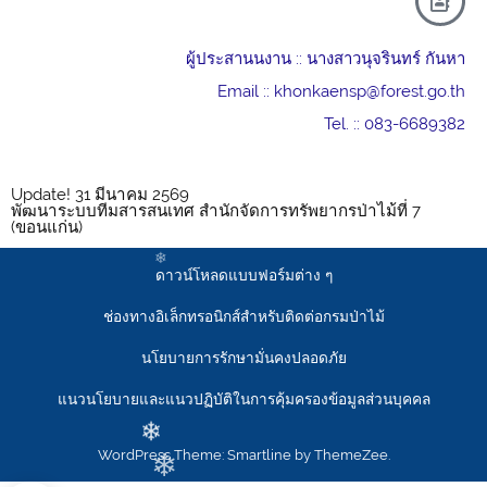
ผู้ประสานนงาน :: นางสาวนุจรินทร์ กันหา
Email :: khonkaensp@forest.go.th
❄
Tel. :: 083-6689382
❄
Update! 31 มีนาคม 2569
พัฒนาระบบทีมสารสนเทศ สำนักจัดการทรัพยากรป่าไม้ที่ 7
(ขอนแก่น)
❄
ดาวน์โหลดแบบฟอร์มต่าง ๆ
ช่องทางอิเล็กทรอนิกส์สำหรับติดต่อกรมป่าไม้
❄
นโยบายการรักษามั่นคงปลอดภัย
❄
แนวนโยบายและแนวปฏิบัติในการคุ้มครองข้อมูลส่วนบุคคล
WordPress Theme: Smartline by ThemeZee.
❄