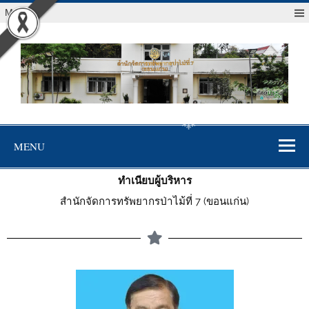
Menu
❄
❄
สจป.ที่ 7
Forest Resource Management Office No.7 (Khonkaen)
❄
(ขอนแก่น)
MENU
❄
ทำเนียบผู้บริหาร
❄
สำนักจัดการทรัพยากรป่าไม้ที่ 7 (ขอนแก่น)
❄
❄