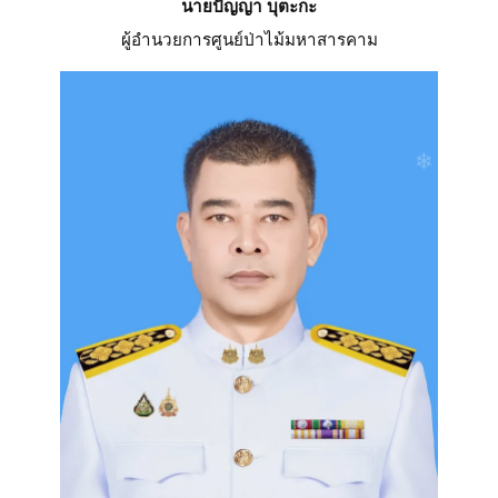
นายปัญญา บุตะกะ
ผู้อำนวยการศูนย์ป่าไม้มหาสารคาม
❄
❄
❄
❄
❄
❄
❄