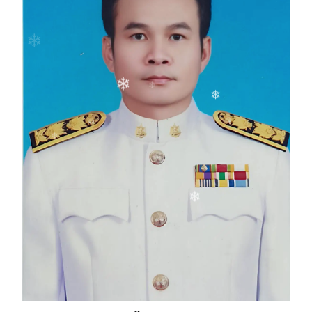
❄
❄
❄
❄
❄
❄
❄