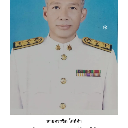
❄
นายครรชิต โล่ห์คำ
❄