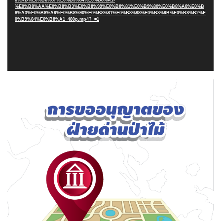
%E0%B8%AA%E0%B8%B3%E0%B8%99%E0%B8%81%E0%B9%80%E0%B8%A8%E0%B
8%A3%E0%B8%A9%E0%B8%90%E0%B8%81%E0%B8%88%E0%B8%9B%E0%B8%B2%E
0%B9%84%E0%B8%A1_480p.mp4?_=1