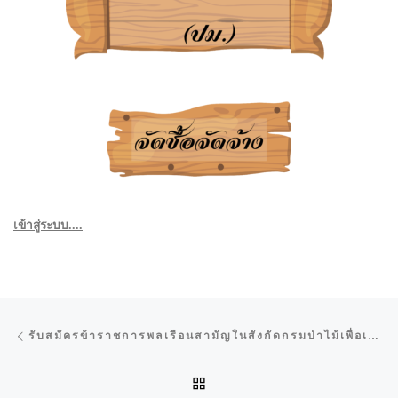
เข้าสู่ระบบ....
การนำทางของเรื่อง
Previous post
รับสมัครข้าราชการพลเรือนสามัญในสังกัดกรมป่าไม้เพื่อเข้ารับการประเมินบุคคล เพื่อเลื่อนขึ้นแต่งตั้งให้ดำรงตำแหน่งประเภททั่วไประดับอาวุโส สายงานเจ้าพนักงานป่าไม้ และสายงานเจ้าพนักงานการเงินและบัญชี
BACK TO POST LIST