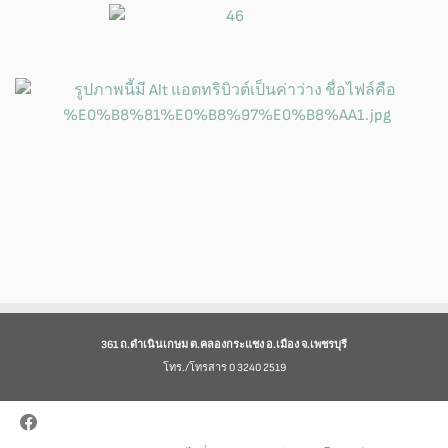
361 ถ.ดำเนินเกษม ต.คลองกระแชง อ.เมือง จ.เพชรบุรี
โทร./โทรสาร 0 3240 2519