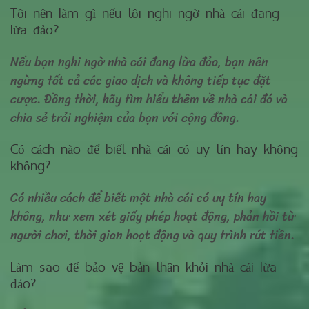
Tôi nên làm gì nếu tôi nghi ngờ nhà cái đang
lừa đảo?
Nếu bạn nghi ngờ nhà cái đang lừa đảo, bạn nên
ngừng tất cả các giao dịch và không tiếp tục đặt
cược. Đồng thời, hãy tìm hiểu thêm về nhà cái đó và
chia sẻ trải nghiệm của bạn với cộng đồng.
Có cách nào để biết nhà cái có uy tín hay không
không?
Có nhiều cách để biết một nhà cái có uy tín hay
không, như xem xét giấy phép hoạt động, phản hồi từ
người chơi, thời gian hoạt động và quy trình rút tiền.
Làm sao để bảo vệ bản thân khỏi nhà cái lừa
đảo?