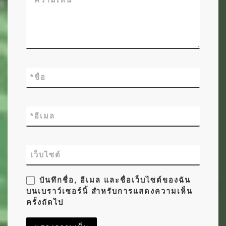
*
ความเห็น
*
ชื่อ
*
อีเมล
เว็บไซต์
บันทึกชื่อ, อีเมล และชื่อเว็บไซต์ของฉัน
บนเบราว์เซอร์นี้ สำหรับการแสดงความเห็น
ครั้งถัดไป