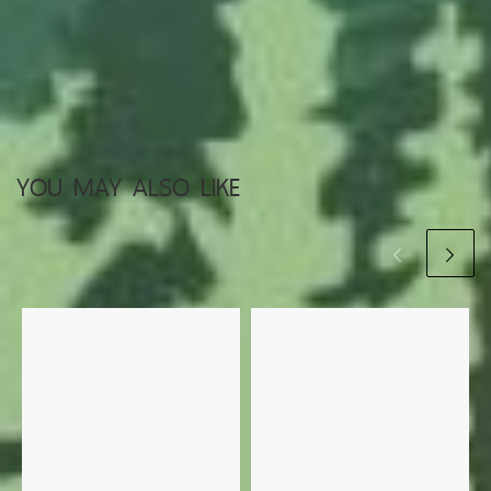
YOU MAY ALSO LIKE