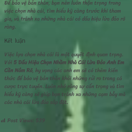
Để bảo vệ bản thân, bạn nên luôn thận trọng trong
việc chọn nhà cái, tìm hiểu kỹ càng trước khi tham
gia, và tránh xa những nhà cái có dấu hiệu lừa đảo rõ
ràng.
Kết luận
Việc lựa chọn nhà cái là một quyết định quan trọng.
Với
5 Dấu Hiệu Chọn Nhầm Nhà Cái Lừa Đảo Anh Em
Cần Nắm Rõ
, hy vọng các anh em sẽ có thêm kiến
thức để bảo vệ bản thân khỏi những rủi ro trong cá
cược trực tuyến. Luôn nhớ rằng sự cẩn trọng và tìm
hiểu kỹ càng sẽ giúp bạn tránh xa những cạm bẫy mà
các nhà cái lừa đảo sắp đặt.
Post Views:
539