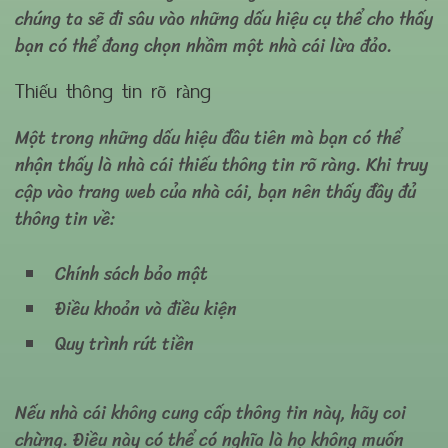
chúng ta sẽ đi sâu vào những dấu hiệu cụ thể cho thấy
bạn có thể đang chọn nhầm một nhà cái lừa đảo.
Thiếu thông tin rõ ràng
Một trong những dấu hiệu đầu tiên mà bạn có thể
nhận thấy là nhà cái thiếu thông tin rõ ràng. Khi truy
cập vào trang web của nhà cái, bạn nên thấy đầy đủ
thông tin về:
Chính sách bảo mật
Điều khoản và điều kiện
Quy trình rút tiền
Nếu nhà cái không cung cấp thông tin này, hãy coi
chừng. Điều này có thể có nghĩa là họ không muốn