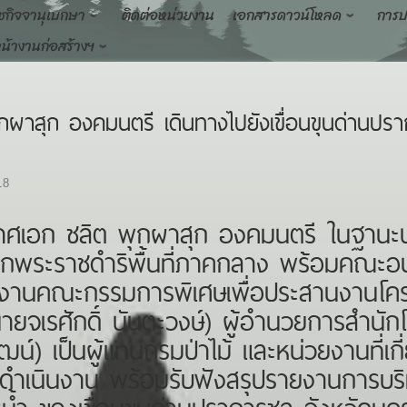
ชกิจจานุเบกษา
ติดต่อหน่วยงาน
เอกสารดาวน์โหลด
การป
น้างานก่อสร้างฯ
ผาสุก องคมนตรี เดินทางไปยังเขื่อนขุนด่านป
18
กาศเอก ชลิต พุกผาสุก องคมนตรี ในฐาน
าจากพระราชดำริพื้นที่ภาคกลาง พร้อมคณะ
กงานคณะกรรมการพิเศษเพื่อประสานงานโคร
นายจเรศักดิ์ นันตะวงษ์) ผู้อำนวยการสำน
์) เป็นผู้แทนกรมป่าไม้ และหน่วยงานที่เกี่
ดำเนินงาน พร้อมรับฟังสรุปรายงานการบริ