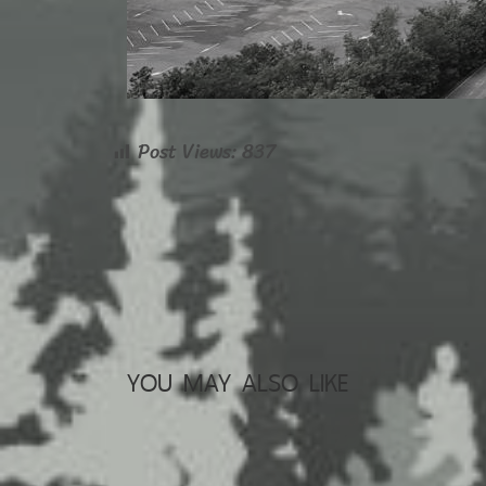
Post Views:
837
YOU MAY ALSO LIKE