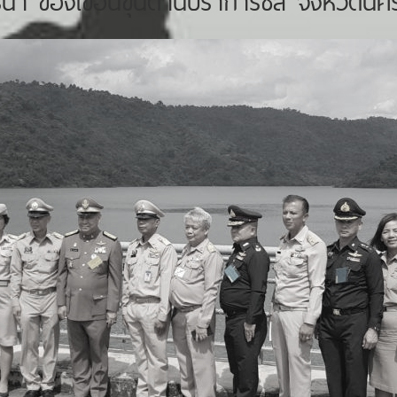
รน้ำ ของเขื่อนขุนด่านปราการชล จังหวัดน