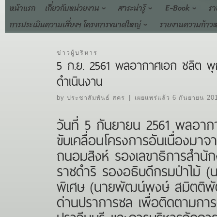
Skip
หน้าแรก
เกี่ยวกับหน่วยงาน
สาระน่ารู้
E-Book
รา
to
การประเมินความเสี่ยงฯ โครงการขนาดใหญ่
รายงานความก้าวห
content
ข่าวผู้บริหาร
5 ก.ย. 2561 พลอากาศเอก ชลิต พุก
ดำเนินงาน
by
ประชาสัมพันธ์ สคร
|
เผยแพร่แล้ว
6 กันยายน 20
วันที่ 5 กันยายน 2561 พลอา
ขับเคลื่อนโครงการอันเนื่องม
ถนอมสิงห์ รองเลขาธิการสำนั
ราชดำริ รองอธิบดีกรมป่าไม้ (
พิเศษ (นายพัฒน์พงษ์ สมิตติพัฒน
ด่านปราการชล เพื่อติดตามการ