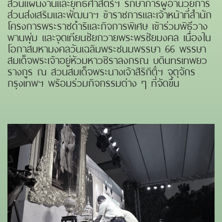
ส่วนแผนงานและยุทธศาสตร์ฯ รักษาการผู้อำนวยการ
ส่วนส่งเสริมและพัฒนาฯ ข้าราชการและเจ้าหน้าที่สำนัก
โครงการพระราชดำริและกิจการพิเศษ เข้าร่วมพิธีวาง
พานพุ่ม และจุดเทียนชัยถวายพระพรชัยมงคล เนื่องใน
โอกาสมหามงคลวันเฉลิมพระชนมพรรษา 66 พรรษา
สมเด็จพระเจ้าอยู่หัวมหาวชิราลงกรณ บดินทรเทพยว
รางกูร ณ สวนสมเด็จพระนางเจ้าสิริกิติ์ฯ จตุจักร
กรุงเทพฯ พร้อมร่วมกิจกรรมต่าง ๆ ที่จัดขึ้น