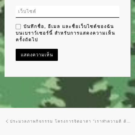
เว็บไซต์
บันทึกชื่อ, อีเมล และชื่อเว็บไซต์ของฉัน
บนเบราว์เซอร์นี้ สำหรับการแสดงความเห็น
ครั้งถัดไป
การนำทางของเรื่อง
Previous post
ประมวลภาพกิจกรรม โครงการจิตอาสา “เราทำความดี ด้วยหัวใจ” เนื่องในโอกาสวันเฉลิมพระชนมพรรษา 66 พรรษา สมเด็จพระเจ้าอยู่หัวมหาวชิราลงกรณ บดินทรทพยวรางกูร จากโครงการอันเนื่องมาจากพระราชดำริทั่วประเทศ