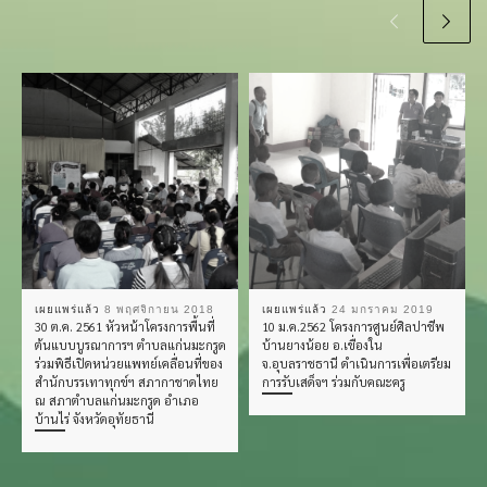
เผยแพร่แล้ว
8 พฤศจิกายน 2018
เผยแพร่แล้ว
24 มกราคม 2019
30 ต.ค. 2561 หัวหน้าโครงการพื้นที่
10 ม.ค.2562 โครงการศูนย์ศิลปาชีพ
ต้นแบบบูรณาการฯ ตำบลแก่นมะกรูด
บ้านยางน้อย อ.เขื่องใน
ร่วมพิธีเปิดหน่วยแพทย์เคลื่อนที่ของ
จ.อุบลราชธานี ดำเนินการเพื่อเตรียม
สำนักบรรเทาทุกข์ฯ สภากาชาดไทย
การรับเสด็จฯ ร่วมกับคณะครู
ณ สภาตำบลแก่นมะกรูด อำเภอ
บ้านไร่ จังหวัดอุทัยธานี