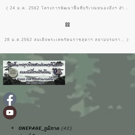
การนำทางของเรื่อง
Previous post
24 ม.ค. 2562 โครงการพัฒนาพื้นที่บริเวณหนองอึ่งฯ อำนวยการศึกษาดูงานให้กับคณะครู และนักเรียน ตามโครงการส่งเสริมหมู่บ้านวัฒนธรรมสู่การท่องเที่ยวจังหวัดยโสธร
BACK TO POST LIST
Ne
28 ม.ค.2562 สมเด็จพระเทพรัตนราชสุดาฯ สยามบรมราชกุมารี เสด็จพระราชดำเนินมาทรงปฏิบัติพระราชกรณียกิจ ณ โครงการอุทยานธรรมชาติวิทยาอันเนื่องมาจากพระราชดำริ อำเภอสวนผึ้ง จังหวัดราชบุรี
ONEPAGE_ภูมิภาค
(42)