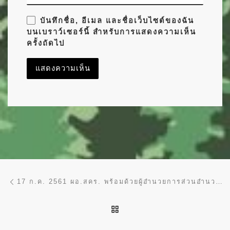
บันทึกชื่อ, อีเมล และชื่อเว็บไซต์ของฉัน
บนเบราว์เซอร์นี้ สำหรับการแสดงความเห็น
ครั้งถัดไป
การนำทางของเรื่อง
Previous post
17 ก.ค. 2561 ผอ.สคร. พร้อมด้วยผู้อำนวยการส่วนอำนวยการ ข้าราชการ เจ้าหน้าที่สำนักโครงการพระราชดำริและกิจการพิเศษ และข้าราชบริพารในพื้นที่ 904 ร่วมกิจกรรมจิตอาสา ณ พุทธสถานเชิง-หน้าโบสถ์ อำเภอเมือง จังหวัดนนทบุรี
BACK TO POST LIST
Ne