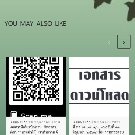
YOU MAY ALSO LIKE
เผยแพร่แล้ว
29 พฤษภาคม 2019
เผยแพร่แล้ว
28 มิถุนายน 2021
เอกสารที่เกี่ยวข้องงาน “จิตอาสา
ที่ ทส ๑๖๐๑.๗/๓๐๕๔ วันที่ ๑๖
พัฒนา” กรมป่าไม้ “เราทำความ ดี
มิถุนายน ๒๕๖๔ เรื่อง การตรวจสอบ