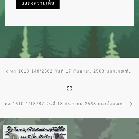
การนำทางของเรื่อง
Previous post
ทส 1610.148/2582 วันที่ 17 กันยายน 2563 หลักเกณฑ์และวิธีปฏิบัติในการขอกันเงินงบประมาณปี พ.ศ. 2563 ไว้เบิกเหลื่อมปี
BACK TO POST LIST
Ne
ทส 1610.1/18787 วันที่ 18 กันยายน 2563 แต่งตั้งคณะกรรมการสัมภาษณ์เพื่อจ้างเหมาบริการในตำแหน่งเจ้าหน้าที่ส่งเสริมและสืบสานพระราชดำริ