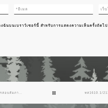
*
อีเมล
เว็
์ของฉันบนเบราว์เซอร์นี้ สำหรับการแสดงความเห็นครั้งถัดไป
BACK TO POST LIST
ทส1610.1/2113 ลว 14 ก.ย.2565 รายชื่อผู้ที่มีสิทธิ์เข้ารับการสอบสัมภาษณ์ กำหนด เวลา สถานที่ และระเบียบปฏิบัติเกี่ยวกับการสอบสัมภาษณ์ ข้าราชการพลเรือนที่จะเข้ารับการประเมินผลงาน เพื่อแต่งตั้งให้ดำรงตำแหน่งประเภทวิชาการ ระดับชำนาญการพิเศษ จำนวน 2 ตำแหน่ง 24 อัตรา