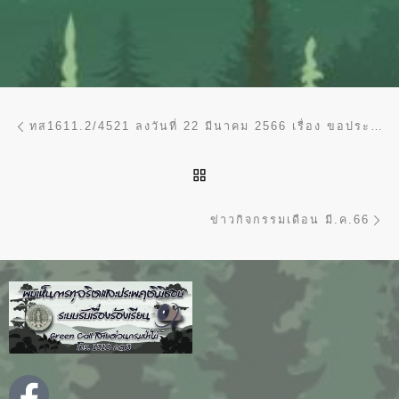
การนำทางของเรื่อง
Previous post
ทส1611.2/4521 ลงวันที่ 22 มีนาคม 2566 เรื่อง ขอประชาสัมพันธ์ทุนฝึกอบรมออนไลน์ของ NATIONAL ACADEMY OF FORESTRY AND GRASSLAND ADMINISTRATION (NAFGA) สาธารณรัฐประชาชนจีน
BACK TO POST LIST
Ne
ข่าวกิจกรรมเดือน มี.ค.66