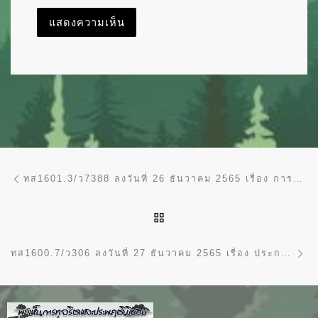
การนำทางของเรื่อง
Previous post
ทส1601.3/ว7388 ลงวันที่ 26 ธันวาคม 2565 เรื่อง การขึ้นบัญชีรายชื่อผู้ผ่านการกลั่นกรองให้ดำรงตำแหน่งประเภทอำนวยการ ระดับสูง ของสำนักงานปลัดกระทรวงทรัยากรธรรมชาติและสิ่งแวดล้อม
BACK TO POST LIST
Ne
ทส1600.7/ว306 ลงวันที่ 27 ธันวาคม 2565 เรื่อง ประกาศสำนักงานคณะกรรมการนโยบายรัฐวิสาหกิจ เรื่อง แนวทางการปฏิบัติในการดำเนินงานข้อตกลงคุณธรรมมาใช้กับโครงการร่วมลงทุนที่ดำเนินการตามพระราชบัญญัติการร่วมลงทุนระหว่างรัฐและเอกชน พ.ศ. 2562 และแนวทางการกำหนดค่าตอบแทนของผู้สังเกตการณ์