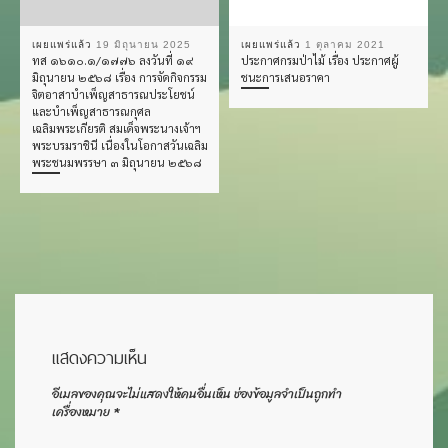
เผยแพร่แล้ว
19 มิถุนายน 2025
เผยแพร่แล้ว
1 ตุลาคม 2021
ทส ๑๖๑๐.๑/๑๗๗๖ ลงวันที่ ๑๙
ประกาศกรมป่าไม้ เรื่อง ประกาศผู้
มิถุนายน ๒๕๖๘ เรื่อง การจัดกิจกรรม
ชนะการเสนอราคา
จิตอาสาบำเพ็ญสาธารณประโยชน์
และบำเพ็ญสาธารณกุศล
เฉลิมพระเกียรติ สมเด็จพระนางเจ้าฯ
พระบรมราชินี เนื่องในโอกาสวันเฉลิม
พระชนมพรรษา ๓ มิถุนายน ๒๕๖๘
แสดงความเห็น
อีเมลของคุณจะไม่แสดงให้คนอื่นเห็น
ช่องข้อมูลจำเป็นถูกทำ
เครื่องหมาย
*