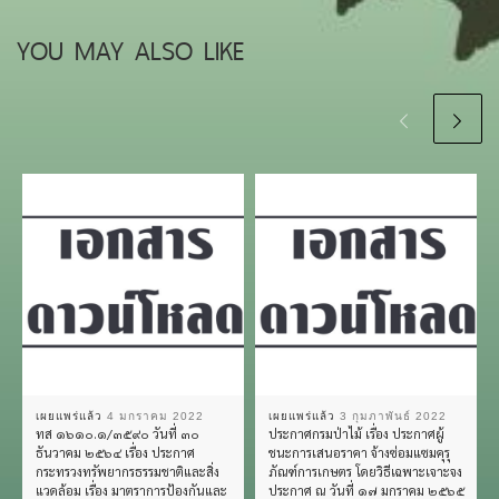
YOU MAY ALSO LIKE
เผยแพร่แล้ว
4 มกราคม 2022
เผยแพร่แล้ว
3 กุมภาพันธ์ 2022
ทส ๑๖๑๐.๑/๓๕๙๐ วันที่ ๓๐
ประกาศกรมป่าไม้ เรื่อง ประกาศผู้
ธันวาคม ๒๕๖๔ เรื่อง ประกาศ
ชนะการเสนอราคา จ้างซ่อมแซมคุรุ
กระทรวงทรัพยากรธรรมชาติและสิ่ง
ภัณฑ์การเกษตร โดยวิธีเฉพาะเจาะจง
แวดล้อม เรื่อง มาตราการป้องกันและ
ประกาศ ณ วันที่ ๑๗ มกราคม ๒๕๖๕