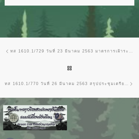
การนำทางของเรื่อง
Previous post
ทส 1610.1/729 วันที่ 23 มีนาคม 2563 มาตรการเฝ้าระวังและป้องกันการระบาดของโรคติดเชื้อไวรัสโคโรน่า 2019 (COVID-19)
BACK TO POST LIST
Ne
ทส 1610.1/770 วันที่ 26 มีนาคม 2563 สรุปประชุมเตรียมความพร้อมรับการตรวจเยี่ยมและมอบนโยบายของรัฐมนตรีว่าการกระทรวงทรัพยากรธรรมชาติและสิ่งแวดล้อม (นายวราวุธ ศิลปอาชา)