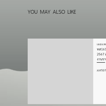
YOU MAY ALSO LIKE
เผยแพ
ทส161
2567 เ
งานรา
ทส1610