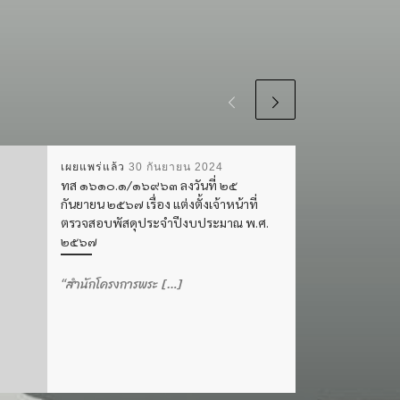
เผยแพร่แล้ว
30 กันยายน 2024
ทส ๑๖๑๐.๑/๑๖๙๖๓ ลงวันที่ ๒๕
กันยายน ๒๕๖๗ เรื่อง แต่งตั้งเจ้าหน้าที่
ตรวจสอบพัสดุประจำปีงบประมาณ พ.ศ.
๒๕๖๗
“สำนักโครงการพระ […]