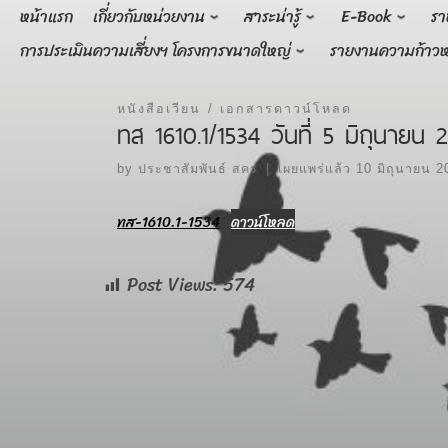
Skip
หน้าแรก
เกี่ยวกับหน่วยงาน
สาระน่ารู้
E-Book
รา
to
การประเมินความเสี่ยงฯ โครงการขนาดใหญ่
รายงานความก้าวห
content
หนังสือเวียน
เอกสารดาวน์โหลด
ทส 1610.1/1534 วันที่ 5 มิถุนายน 
by
ประชาสัมพันธ์ สคร
|
เผยแพร่แล้ว
10 มิถุนายน 2
ทส-1610.1-1534
ดาวน์โหลด
Post Views:
574