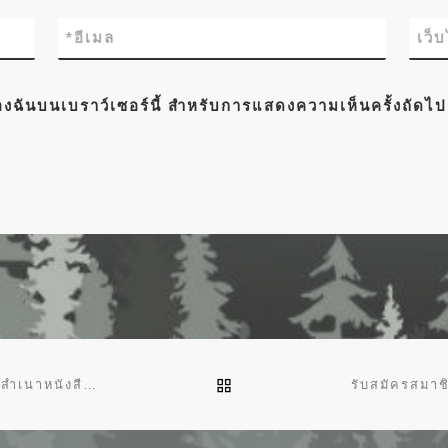
*
อีเมล
เว็
์ของฉันบนเบราว์เซอร์นี้ สำหรับการแสดงความเห็นครั้งถัดไป
BACK TO POST LIST
ทส ๑๖๑๐.๑/๓๒๕๓ วันที่ ๒๕ พฤศจิกายน ๒๕๖๔ เรื่อง ขอส่งสำเนาหนังสือ จำนวน ๒ เรื่อง