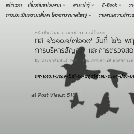
Skip
หน้าแรก
เกี่ยวกับหน่วยงาน
สาระน่ารู้
E-Book
รา
to
การประเมินความเสี่ยงฯ โครงการขนาดใหญ่
รายงานความก้าวห
content
หนังสือเวียน
เอกสารดาวน์โหลด
ทส ๑๖๑๐.๑/๓๒๑๙ วันที่ ๒๖ พฤศจิ
การบริหารสัญญา และการตรวจสอบ
by
ประชาสัมพันธ์ สคร
|
เผยแพร่แล้ว
29 พฤศจิกายน
ทส-1610.1-3269-วันที่-26-พฤศจิกายน-2564-เรื่อง-มอบ
Post Views:
510