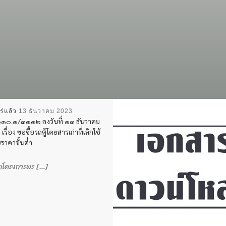
ร่แล้ว
13 ธันวาคม 2023
๑๐.๑/๓๑๑๒ ลงวันที่ ๑๓ ธันวาคม
ื่อง ขอซื้อรถตู้โดยสารเก่าที่เลิกใช้
ราคาขั้นต่ำ
ักโครงการพร […]