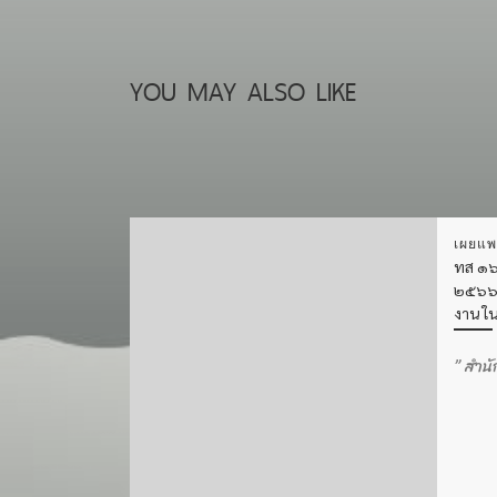
YOU MAY ALSO LIKE
เผยแพ
ทส ๑๖
๒๕๖๖ เร
งาน ใน
” สำน