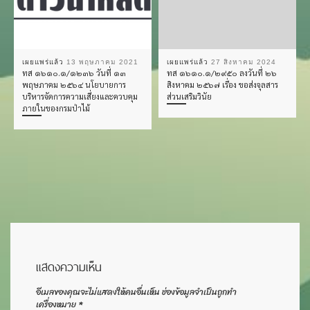
เผยแพร่แล้ว
13 พฤษภาคม 2021
เผยแพร่แล้ว
27 สิงหาคม 2024
ทส ๑๖๑๐.๑/๑๒๓๖ วันที่ ๑๓
ทส ๑๖๑๐.๑/๒๙๕๐ ลงวันที่ ๒๖
พฤษภาคม ๒๕๖๔ นโยบายการ
สิงหาคม ๒๕๖๗ เรื่อง ขอส่งจุลสาร
บริหารจัดการความเสี่ยงและควบคุม
ส่วนเสริมวินัย
ภายในของกรมป่าไม้
แสดงความเห็น
อีเมลของคุณจะไม่แสดงให้คนอื่นเห็น
ช่องข้อมูลจำเป็นถูกทำ
เครื่องหมาย
*