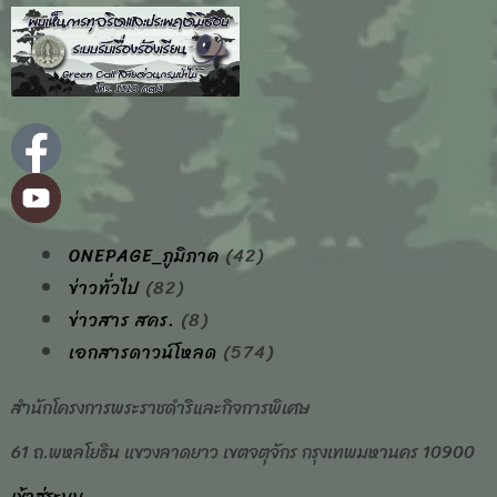
ONEPAGE_ภูมิภาค
(42)
ข่าวทั่วไป
(82)
ข่าวสาร สคร.
(8)
เอกสารดาวน์โหลด
(574)
สำนักโครงการพระราชดำริและกิจการพิเศษ
61 ถ.พหลโยธิน แขวงลาดยาว เขตจตุจักร กรุงเทพมหานคร 10900
เข้าสู่ระบบ