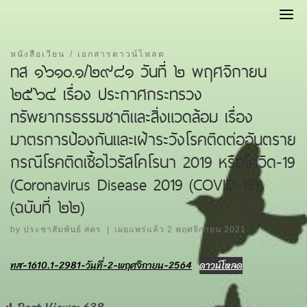
Skip
to
content
หนังสือเวียน
เอกสารดาวน์โหลด
ทส ๑๖๑๐.๑/๒๙๘๑ วันที่ ๒ พฤศจิกายน
๒๕๖๔ เรื่อง ประกาศกระทรวง
ทรัพยากรธรรมชาติและสิ่งแวดล้อม เรื่อง
มาตรการป้องกันและเฝ้าระวังโรคติดต่ออันตราย
กรณีโรคติดเชื้อไวรัสโคโรนา 2019 หรือโควิด-19
(Coronavirus Disease 2019 (COVID-19))
(ฉบับที่ ๒๒)
by
ประชาสัมพันธ์ สคร
|
เผยแพร่แล้ว
2 พฤศจิกายน 2021
ทส-1610.1-2981-วันที่-2-พฤศจิกายน-2564
ดาวน์โหลด