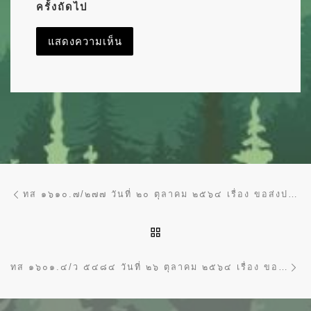
ครั้งถัดไป
การนำทางของเรื่อง
Previous post
ทส ๑๖๑๐.๗/๒๗๗ วันที่ ๒๐ ตุลาคม ๒๕๖๔ เรื่อง ขอส่งประกาศเผยแพร่แผนการจัดซื้อจัดจ้าง ประจำปีงบประมาณ พ.ศ. ๒๕๖๕
BACK TO POST LIST
Ne
ทส ๑๖๐๑.๔/ว ๕๔๘๔ วันที่ ๒๖ ตุลาคม ๒๕๖๔ เรื่อง ขอเชิญเข้าร่วมอบรมโครงการพัฒนาศักยภาพบุคลากร หลักสูตร “เทคนิคการปฏิบัติงานคณะกรรมการจัดซื้อจัดจ้าง การจัดทำราคากลาง การบริหารสัญญาการจัดซื้อจัดจ้างในระบบ (E-GP) การพิจารณาผลการประกาศผู้ชนะวิธี E-BIDDING” รุ่นที่ ๑ – รุ่นที่ ๔