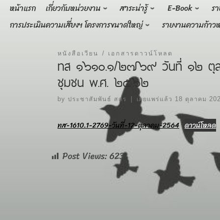
Skip
หน้าแรก
เกี่ยวกับหน่วยงาน
สาระน่ารู้
E-Book
รา
to
การประเมินความเสี่ยงฯ โครงการขนาดใหญ่
รายงานความก้าวห
content
หนังสือเวียน
เอกสารดาวน์โหลด
ทส ๑๖๑๐.๑/๒๗๖๙ วันที่ ๑๒ ตุล
ชุมชน พ.ศ. ๒๕๖๒
by
ประชาสัมพันธ์ สคร
|
เผยแพร่แล้ว
18 ตุลาคม 20
ทส-1610.1-2769-วันที่-12-ตุลาคม-2564
ดาวน์โหลด
Post Views:
623