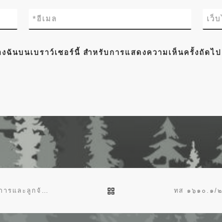
*
อีเมล
เว็
์ของฉันบนเบราว์เซอร์นี้ สำหรับการแสดงความเห็นครั้งถัดไป
BACK TO POST LIST
ทส ๑๖๑๐.๑/๒๗๖๘ วันที่ ๑๒ ตุลาคม ๒๕๖๔ เรื่อง ให้ข้าราชการและลูกจ้างประจำไปปฏิบัติราชการ ประจำปีงบประมาณ พ.ศ. ๒๕๖๔