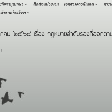
ชกิจจานุเบกษา
ติดต่อหน่วยงาน
เอกสารดาวน์โหลด
การป
น้างานก่อสร้างฯ
าคม ๒๕๖๔ เรื่อง กฏหมายลำดับรองที่ออกตาม
21