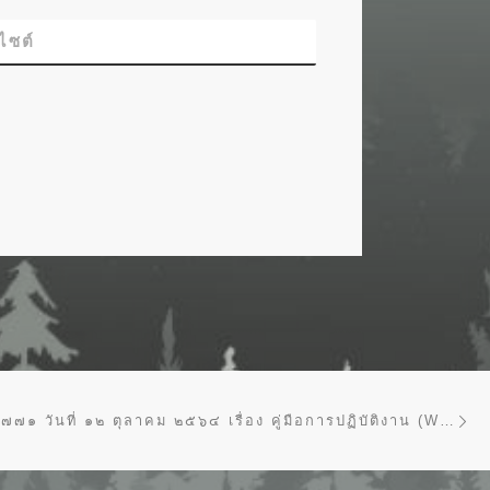
บไซต์
Ne
ทส ๑๖๑๐.๑/๒๗๗๑ วันที่ ๑๒ ตุลาคม ๒๕๖๔ เรื่อง คู่มือการปฏิบัติงาน (WORK MANUAL) ของกระบวนการจัดการข้อร้องเรียนของกรมป่าไม้