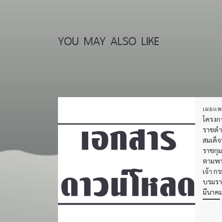
YOU MAY ALSO LIKE
เผยแพ
โครงกา
ราชดำร
สมเด็
ราชกุม
ตามพร
เจ้า 
บรมราช
มีนาค