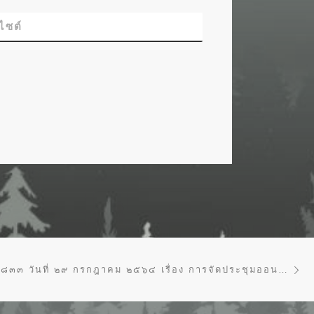
บไซต์
Ne
ทส ๑๖๑๐.๑/๑๘๓๓ วันที่ ๒๙ กรกฎาคม ๒๕๖๔ เรื่อง การจัดประชุมออนไลน์ผ่านระบบ VIDEO CONFERENCE และการแก้ไขปัญหาคอมพิวเตอร์ อินเตอร์เน็ต กรมป่าไม้