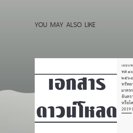
YOU MAY ALSO LIKE
เผยแพ
ทส ๑๖
๒๕๖๔ 
ทรัพยา
มาตรกา
อันตรา
หรือโค
2019 (