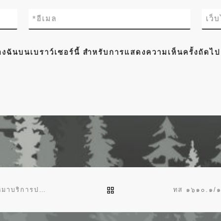
*
อีเมล
เว็
์ของฉันบนเบราว์เซอร์นี้ สำหรับการแสดงความเห็นครั้งถัดไป
BACK TO POST LIST
ประกาศกรมป่าไม้ เรื่อง ประกาศผู้ชนะการเสนอราคา จ้างเหมาบริการปรับปรุงระบบท่อส่งน้ำจากปั๊มน้ำ ขนาดท่อ ๓ นิ้ว ระยะ ๑,๐๐๐ เมตร โดยวิธีเฉพาะเจาะจง