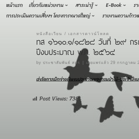
Skip
หน้าแรก
เกี่ยวกับหน่วยงาน
สาระน่ารู้
E-Book
รา
to
การประเมินความเสี่ยงฯ โครงการขนาดใหญ่
รายงานความก้าวห
content
หนังสือเวียน
เอกสารดาวน์โหลด
ทส ๑๖๑๐.๑/๑๘๒๘ วันที่ ๒๙ กรกฎ
ปีงบประมาณ พ.ศ. ๒๕๖๔
by
ประชาสัมพันธ์ สคร
|
เผยแพร่แล้ว
29 กรกฎาคม 
เร่งรัดการเบิกจ่ายเงินงบประมาณของกรมป่าไม้-ประจำป
Post Views:
738