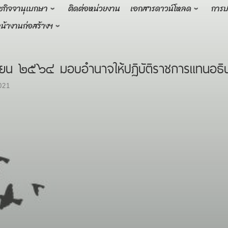
ชกิจจานุเบกษา
ติดต่อหน่วยงาน
เอกสารดาวน์โหลด
การป
น้างานก่อสร้างฯ
ยน ๒๕๖๔ มอบอำนาจให้ปฏิบัติราชการแทนอธิบด
021