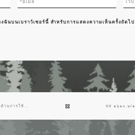
*
อีเมล
เว็
์ของฉันบนเบราว์เซอร์นี้ สำหรับการแสดงความเห็นครั้งถัดไป
BACK TO POST LIST
ทส ๑๖๐๑.๗/ว๒๐๗๕ วันที่ ๙ เมษายน ๒๕๖๔ มาตราการคลังด้านการใช้จ่ายภาครัฐ