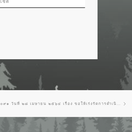
บไซต์
Ne
ทส ๑๖๑๐.๒/๑๐๙๑ วันที่ ๒๘ เมษายน ๒๕๖๔ เรื่อง ขอให้เร่งรัดการดำเนินโครงการที่ได้รับอนุมัติให้ใช้จ่ายจากเงินกู้ภายใต้พระราชกำหนดฯ