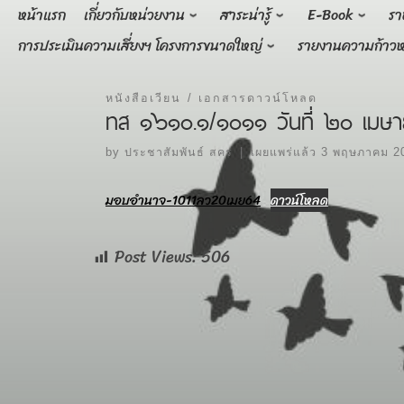
Skip
หน้าแรก
เกี่ยวกับหน่วยงาน
สาระน่ารู้
E-Book
รา
to
การประเมินความเสี่ยงฯ โครงการขนาดใหญ่
รายงานความก้าวห
content
หนังสือเวียน
เอกสารดาวน์โหลด
ทส ๑๖๑๐.๑/๑๐๑๑ วันที่ ๒๐ เมษา
by
ประชาสัมพันธ์ สคร
|
เผยแพร่แล้ว
3 พฤษภาคม 2
มอบอำนาจ-1011ลว20เมย64
ดาวน์โหลด
Post Views:
506