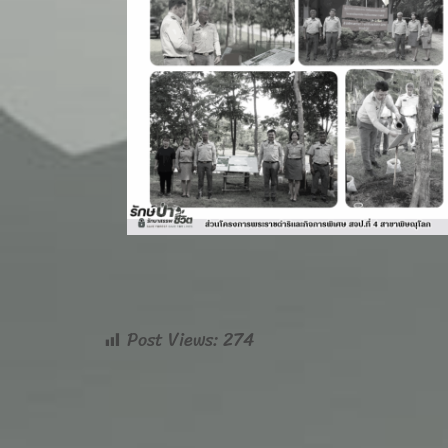
Post Views:
274