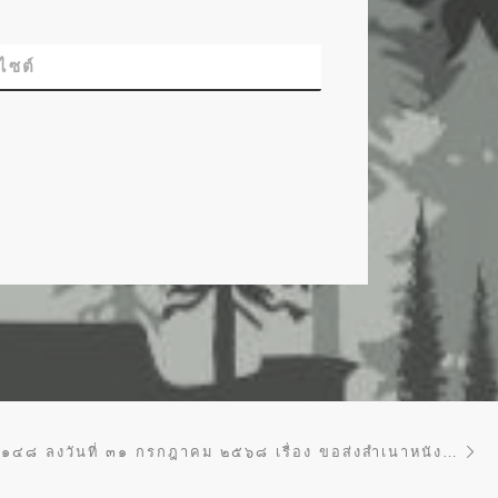
บไซต์
Ne
ทส ๑๖๑๐.๑/๒๑๔๘ ลงวันที่ ๓๑ กรกฎาคม ๒๕๖๘ เรื่อง ขอส่งสำเนาหนังสือ จำนวน ๒ ฉบับ