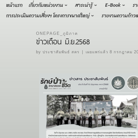
Skip
หน้าแรก
เกี่ยวกับหน่วยงาน
สาระน่ารู้
E-Book
รา
to
การประเมินความเสี่ยงฯ โครงการขนาดใหญ่
รายงานความก้าวห
content
ONEPAGE_ภูมิภาค
ข่าวเดือน มิ.ย.2568
by
ประชาสัมพันธ์ สคร
|
เผยแพร่แล้ว
8 กรกฎาคม 2