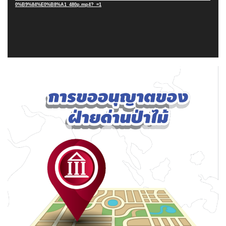
0%B9%84%E0%B8%A1_480p.mp4?_=1