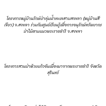
โครงการหมู่บ้านรักษ์ป่าลุ่มน้ำทะเลสาบสงขลา (หมู่บ้านสี
เขียว) จ.สงขลา ร่วมกับศูนย์เรียนรู้เพื่อการอนุรักษ์ทรัพยากร
ป่าไม้ตามแนวพระราชดำริ จ.สงขลา
โครงการสวนป่าห้วยแก้วอันเนื่องมาจากพระราชดำริ จังหวัด
สุรินทร์