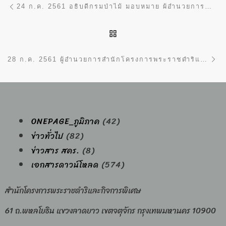
24 ก.ค. 2561 อธิบดีกรมป่าไม้ มอบหมาย ผ้อำนวยการสำนักฯ ร่วมหารือกับนายอำเภอเบตง จังหวัดยะลา และคณะผู้บริหารองค์กรปกครองส่วนท้องถิ่นในพื้นที่อำเภอเบตง เพื่อรับทราบแนวทางในการพัฒนาพื้นที่โครงการพัฒนาศักยภาพป่าเบตง จ.ยะลา
BACK TO POST LIST
Ne
28 ก.ค. 2561 ผู้อำนวยการสำนักโครงการพระราชดำริและกิจการพิเศษ ร่วมพิธีวางพานพุ่ม และจุดเทียนชัยถวายพระพรชัยมงคล เนื่องในโอกาสมหามงคลวันเฉลิมพระชนมพรรษา 66 พรรษา สมเด็จพระเจ้าอยู่หัวมหาวชิราลงกรณ บดินทรเทพยวรางกูร ณ สวนสมเด็จพระนางเจ้าสิริกิติ์ฯ จตุจักร กรุงเทพฯ
ONEPAGE_ภูมิภาค
(42)
ข่าวทั่วไป
(82)
ข่าวสาร สคร.
(8)
เอกสารดาวน์โหลด
(574)
สำนักโครงการพระราชดำริและกิจการพิเศษ
61 ถ.พหลโยธิน แขวงลาดยาว เขตจตุจักร กรุงเทพมหานคร 10900