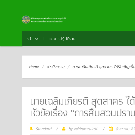
หน้าแรก
ผลการปฏิบัติงาน
Home
/
ข่าวกิจกรรม
/
นายเฉลิมเกียรติ สุดสาคร ได้รับเชิญเ
นายเฉลิมเกียรติ สุดสาคร ได
หัวข้อเรื่อง “การสืบสวนปร
Standard
/
by
eakkururu288
/
สิงหาคม 2