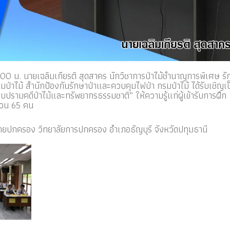
นายเฉลิมเกียรติ สุดสาคร นักวิชาการป่าไม้ชำนาญการพิเศษ รั
่าไม้ สำนักป้องกันรักษาป่าและควบคุมไฟป่า กรมป่าไม้ ได้รับเชิญเป
ปรามคดีป่าไม้และทรัพยากรธรรมชาติ” ให้ความรู้แก่ผู้เข้ารับการฝึก
นวน 65 คน
 วิทยาลัยการปกครอง อำเภอธัญบุรี จังหวัดปทุมธานี