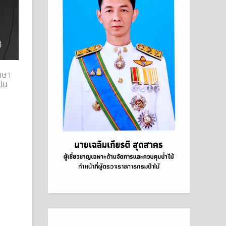
กษา
็น