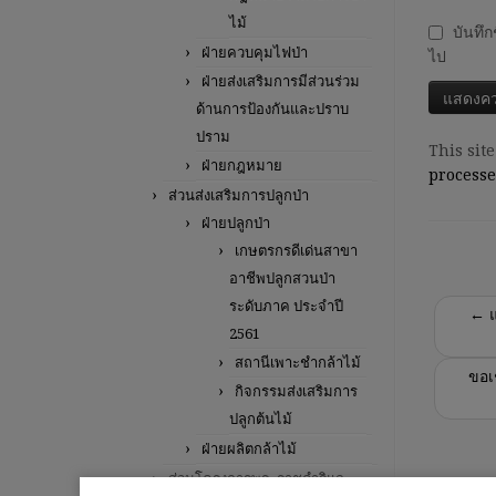
ไม้
บันทึก
ฝ่ายควบคุมไฟป่า
ไป
ฝ่ายส่งเสริมการมีส่วนร่วม
ด้านการป้องกันและปราบ
ปราม
This sit
ฝ่ายกฎหมาย
processe
ส่วนส่งเสริมการปลูกป่า
ฝ่ายปลูกป่า
เกษตรกรดีเด่นสาขา
อาชีพปลูกสวนป่า
ระดับภาค ประจำปี
←
แ
2561
สถานีเพาะชำกล้าไม้
ขอเ
กิจกรรมส่งเสริมการ
ปลูกต้นไม้
ฝ่ายผลิตกล้าไม้
ส่วนโครงการพระราชดำริและ