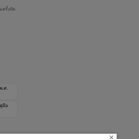
ครั้งถัด
พ.ศ.
่มือ
×