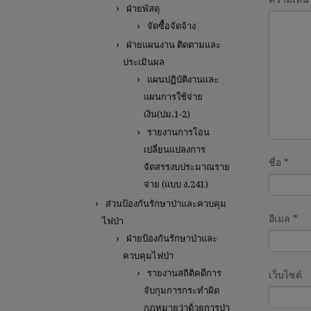
ฝ่ายพัสดุ
จัดซื้อจัดจ้าง
ฝ่ายแผนงาน ติดตามและ
ประเมินผล
แผนปฏิบัติงานและ
แผนการใช้จ่าย
เงิน(ปม.1-2)
รายงานการโอน
เปลี่ยนแปลงการ
ชื่อ
*
จัดสรรงบประมาณราย
จ่าย (แบบ ง.241)
ส่วนป้องกันรักษาป่าและควบคุม
อีเมล
*
ไฟป่า
ฝ่ายป้องกันรักษาป่าและ
ควบคุมไฟป่า
รายงานสถิติคดีการ
เว็บไซต์
จับกุมการกระทำผิด
กฎหมายว่าด้วยการป่า