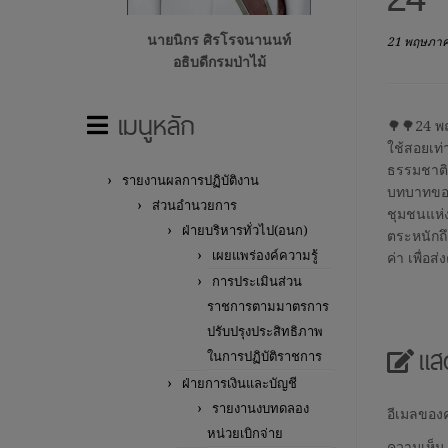
นายนิกร ศิรโรจนานนท์
21 พฤษภา
อธิบดีกรมป่าไม้
เมนูหลัก
🌳🌳24 พฤ
ใช้สอยเท่
ธรรมชาติ 
รายงานผลการปฏิบัติงาน
บทบาทของ
ส่วนอำนวยการ
ชุมชนแห่ง
ฝ่ายบริหารทั่วไป(อนก)
ตระหนักถึ
เผยแพร่องค์ความรู้
ค่า เพื่อส
การประเมินส่วน
ราชการตามมาตรการ
ปรับปรุงประสิทธิภาพ
แส
ในการปฏิบัติราชการ
ฝ่ายการเงินและบัญชี
รายงานงบทดลอง
อีเมลของค
หน่วยเบิกจ่าย
ความเห็