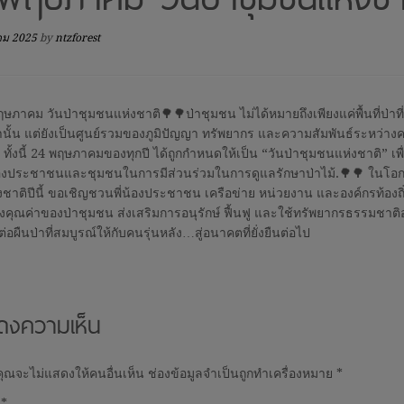
คม 2025
by
ntzforest
ษภาคม วันป่าชุมชนแห่งชาติ🌳🌳ป่าชุมชน ไม่ได้หมายถึงเพียงแค่พื้นที่ป่าท
านั้น แต่ยังเป็นศูนย์รวมของภูมิปัญญา ทรัพยากร และความสัมพันธ์ระหว่าง
ทั้งนี้ 24 พฤษภาคมของทุกปี ได้ถูกกำหนดให้เป็น “วันป่าชุมชนแห่งชาติ” เพื่
ประชาชนและชุมชนในการมีส่วนร่วมในการดูแลรักษาป่าไม้.🌳🌳 ในโอก
ชาติปีนี้ ขอเชิญชวนพี่น้องประชาชน เครือข่าย หน่วยงาน และองค์กรท้องถิ่
งคุณค่าของป่าชุมชน ส่งเสริมการอนุรักษ์ ฟื้นฟู และใช้ทรัพยากรธรรมชาติอย
่งต่อผืนป่าที่สมบูรณ์ให้กับคนรุ่นหลัง…สู่อนาคตที่ยั่งยืนต่อไป
ดงความเห็น
ุณจะไม่แสดงให้คนอื่นเห็น
ช่องข้อมูลจำเป็นถูกทำเครื่องหมาย
*
น
*