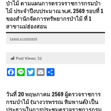
ป่าไม้ ตามแผนการตรวจราชการกรมป่า
k
ไม้ ประจำปีงบประมาณ พ.ศ. 2569 รอบที่ 1
ของสำนักจัดการทรัพยากรป่าไม้ ที่ 1
สาขาแม่ฮ่องสอน
Leave a comment
Post Views:
52
Fa
Li
T
E
S
c
n
w
m
h
e
e
it
ai
ar
วันที่ 20 พฤษภาคม 2569 ผู้ตรวจราชการ
b
te
l
e
กรมป่าไม้ (นางวรพรรณ หิมพานต์) เป็น
o
r
ประธานในการประชุมตรวจราชการกรม