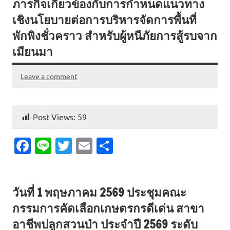
ภารกิจเกี่ยวข้องกับการกำหนดแนวทาง
o
เชิงนโยบายต่อการบริหารจัดการพื้นที่
k
พักพิงชั่วคราว สำหรับผู้หนีภัยการสู้รบจาก
เมียนมา
Leave a comment
Post Views:
59
Fa
Li
T
E
S
c
n
w
m
h
e
e
it
ai
ar
วันที่ 1 พฤษภาคม 2569 ประชุมคณะ
b
te
l
e
กรรมการคัดเลือกเกษตรกรดีเด่น สาขา
o
r
อาชีพปลูกสวนป่า ประจำปี 2569 ระดับ
o