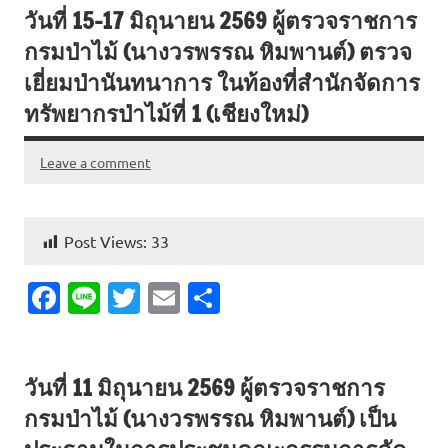
วันที่ 15-17 มิถุนายน 2569 ผู้ตรวจราชการ
b
te
l
e
กรมป่าไม้ (นางวรพรรณ หิมพานต์) ตรวจ
o
r
เยี่ยมป่านันทนาการ ในท้องที่สำนักจัดการ
o
ทรัพยากรป่าไม้ที่ 1 (เชียงใหม่)
k
Leave a comment
Post Views:
33
Fa
Li
T
E
S
c
n
w
m
h
e
e
it
ai
ar
วันที่ 11 มิถุนายน 2569 ผู้ตรวจราชการ
b
te
l
e
กรมป่าไม้ (นางวรพรรณ หิมพานต์) เป็น
o
r