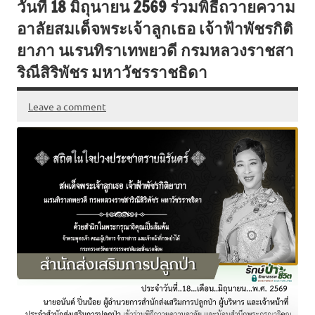
วันที่ 18 มิถุนายน 2569 ร่วมพิธีถวายความ
b
te
l
e
อาลัยสมเด็จพระเจ้าลูกเธอ เจ้าฟ้าพัชรกิติ
o
r
ยาภา นเรนทิราเทพยวดี กรมหลวงราชสา
o
ริณีสิริพัชร มหาวัชรราชธิดา
k
Leave a comment