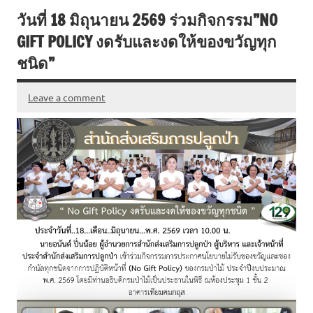
e
e
it
ai
ar
วันที่ 18 มิถุนายน 2569 ร่วมกิจกรรม”NO
b
te
l
e
GIFT POLICY งดรับและงดให้ของขวัญทุก
o
r
ชนิด”
o
k
Leave a comment