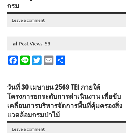
กรม
k
Leave a comment
Post Views:
58
Fa
Li
T
E
S
c
n
w
m
h
e
e
it
ai
ar
วันที่ 30 เมษายน 2569 TEI ภายใต้
b
te
l
e
โครงการยกระดับการดำเนินงาน เพื่อขับ
o
r
เคลื่อนการบริหารจัดการพื้นที่คุ้มครองสิ่ง
o
แวดล้อมกรมป่าไม้
k
Leave a comment