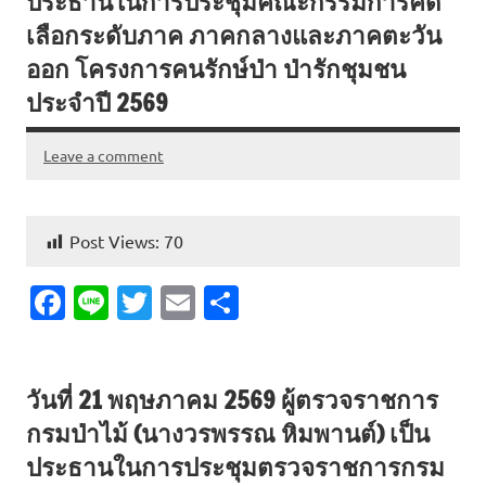
ประธานในการประชุมคณะกรรมการคัด
o
เลือกระดับภาค ภาคกลางและภาคตะวัน
k
ออก โครงการคนรักษ์ป่า ป่ารักชุมชน
ประจำปี 2569
Leave a comment
Post Views:
70
Fa
Li
T
E
S
c
n
w
m
h
e
e
it
ai
ar
วันที่ 21 พฤษภาคม 2569 ผู้ตรวจราชการ
b
te
l
e
กรมป่าไม้ (นางวรพรรณ หิมพานต์) เป็น
o
r
ประธานในการประชุมตรวจราชการกรม
o