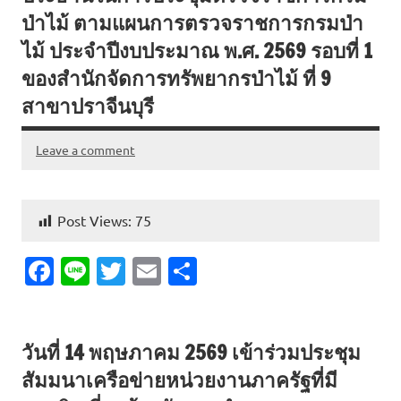
o
ป่าไม้ ตามแผนการตรวจราชการกรมป่า
k
ไม้ ประจำปีงบประมาณ พ.ศ. 2569 รอบที่ 1
ของสำนักจัดการทรัพยากรป่าไม้ ที่ 9
สาขาปราจีนบุรี
Leave a comment
Post Views:
75
Fa
Li
T
E
S
c
n
w
m
h
e
e
it
ai
ar
วันที่ 14 พฤษภาคม 2569 เข้าร่วมประชุม
b
te
l
e
สัมมนาเครือข่ายหน่วยงานภาครัฐที่มี
o
r