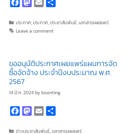
Fa
M
E
S
ce
as
m
h
b
to
ai
ar
ประกาศ
,
ประกาศ
,
ประชาสัมพันธ์
,
เอกสารเผยแพร่
o
d
l
e
Leave a comment
o
o
k
n
ขออนุมัติประกาศเผยแพร่แผนการจัด
ซื้อจัดจ้าง ประจำปีงบประมาณ พ.ศ.
2567
14 มี.ค. 2024
by
boonting
Fa
M
E
S
ce
as
m
h
b
to
ai
ar
ข่าวประชาสัมพันธ์
,
เอกสารเผยแพร่