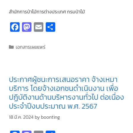
สำนักการป่าไม้การต่างประเทศ กรมป่าไม้
Fa
M
E
S
ce
as
m
h
b
to
ai
ar
เอกสารเผยแพร่
o
d
l
e
o
o
k
n
ประกาศผู้ชนะการเสนอราคา จ้างเหมา
บริการ โดยจ้างเอกชนดำเนินงาน เพื่อ
ปฏิบัติงานด้านบริหารงานทั่วไป ต่อเนื่อง
ประจำปีงบประมาณ พ.ศ. 2567
18 มี.ค. 2024
by
boonting