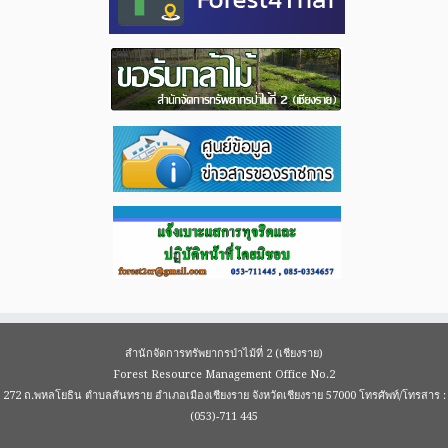
สำนักจัดการทรัพยากรป่าไม้ที่ 2 (เชียงราย)
Forest Resource Management Office No.2
272 ถ.พหลโยธิน ตำบลสันทราย อำเภอเมืองเชียงราย จังหวัดเชียงราย 57000 โทรศัพท์/โทรสาร :
(053)-711 445